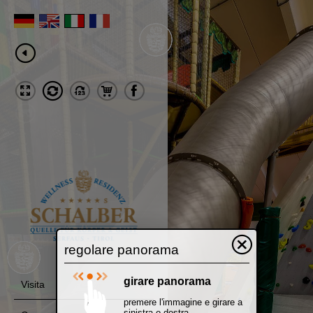
regolare panorama
girare panorama
Visita
premere l'immagine e girare a
sinistra o destra