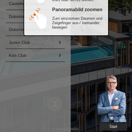
Castello di Dolasilla
Panoramabild zoomen
Dolomites Sky Spa
Zum einzoomen Daumen und
Zeigefinger aus-/ ineinander
bewegen
Dolomites Family Spa
Junior Club
Kids Club
Fotograf: Andreas Weigel
Start