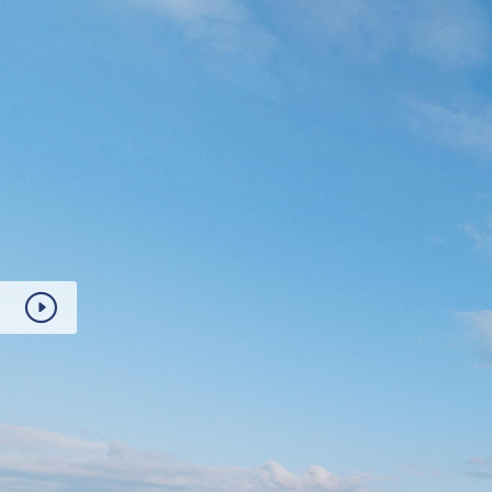
// * * * Verkauf * * *
// * * * Barkarte * * *