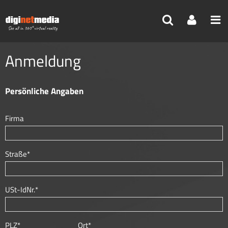
Reisebüro
>
Mein Profil
>
Meine Pakete
Anmeldung
Persönliche Angaben
Firma
Straße*
USt-IdNr.*
PLZ*
Ort*