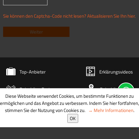
Sie können den Captcha-Code nicht lesen? Aktualisieren Sie Ihn hier.
Top-Anbieter
Erklärungsvideos
Reisebüro-Partner
Reisebüro-Karte
Diese Webseite verwendet Cookies, um bestimmte Funktionen zu
ermöglichen und das Angebot zu verbessern. Indem Sie hier fortfahren,
stimmen Sie der Nutzung von Cookies zu.
→ Mehr Informationen
.
© 2026 diginetmedia
OK
AGB
|
Datenschutz
|
Newsletter
|
Kontakt
|
Impressum