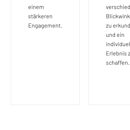
einem
verschie
stärkeren
Blickwink
Engagement.
zu erkun
und ein
individue
Erlebnis 
schaffen.