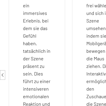
ein
frei wähl
immersives
und sich 
Erlebnis, bei
Szene
dem sie das
umsehen
Gefühl
indem sie
haben,
Mobilgerä
tatsächlich in
bewegen 
der Szene
die Maus
präsent zu
ziehen. D
sein. Dies
Interaktiv
führt zu einer
ermöglic
intensiveren
den
emotionalen
Zuschaue
Reaktion und
die Szen