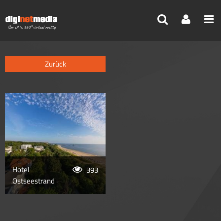
Reisebüro
>
Hotels
>
Upstalsboom
Hotel
393
Ostseestrand