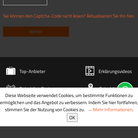
Sie können den Captcha-Code nicht lesen? Aktualisieren Sie Ihn hier.
Top-Anbieter
Erklärungsvideos
Reisebüro-Partner
Reisebüro-Karte
Diese Webseite verwendet Cookies, um bestimmte Funktionen zu
ermöglichen und das Angebot zu verbessern. Indem Sie hier fortfahren,
stimmen Sie der Nutzung von Cookies zu.
→ Mehr Informationen
.
© 2026 diginetmedia
OK
AGB
|
Datenschutz
|
Newsletter
|
Kontakt
|
Impressum