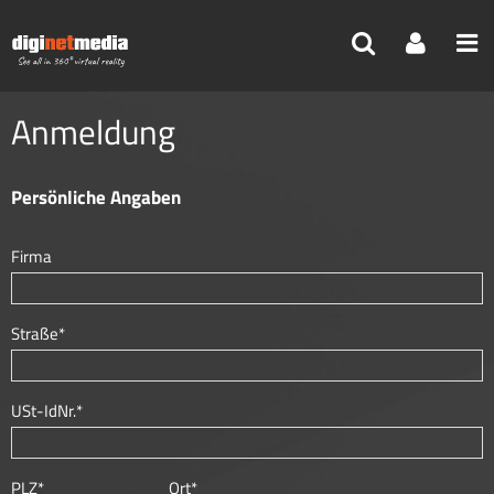
Reisebüro
>
Mein Profil
>
Meine Pakete
Anmeldung
Persönliche Angaben
Firma
Straße*
USt-IdNr.*
PLZ*
Ort*