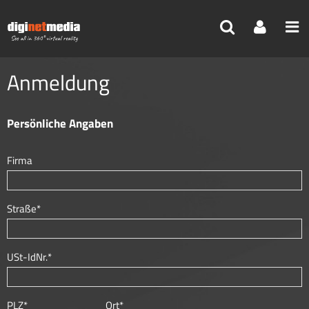
Reisebüro
>
Mein Profil
>
Meine Pakete
Anmeldung
Persönliche Angaben
Firma
Straße*
USt-IdNr.*
PLZ*
Ort*