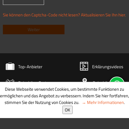
Sie können den Captcha-Code nicht lesen? Aktualisieren Sie Ihn hier.
Top-Anbieter
Erklärungsvideos
Reisebüro-Partner
Reisebüro-Karte
Diese Webseite verwendet Cookies, um bestimmte Funktionen zu
ermöglichen und das Angebot zu verbessern. Indem Sie hier fortfahren,
stimmen Sie der Nutzung von Cookies zu.
→ Mehr Informationen
.
© 2026 diginetmedia
OK
AGB
|
Datenschutz
|
Newsletter
|
Kontakt
|
Impressum