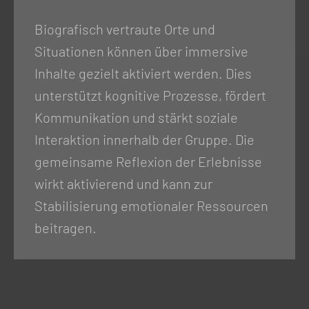
Biografisch vertraute Orte und
Situationen können über immersive
Inhalte gezielt aktiviert werden. Dies
unterstützt kognitive Prozesse, fördert
Kommunikation und stärkt soziale
Interaktion innerhalb der Gruppe. Die
gemeinsame Reflexion der Erlebnisse
wirkt aktivierend und kann zur
Stabilisierung emotionaler Ressourcen
beitragen.