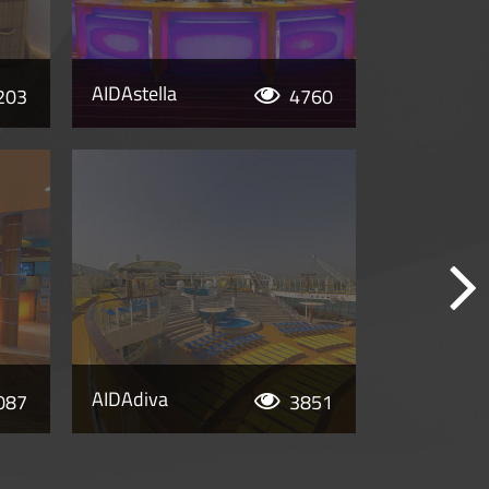
AIDAstella
203
4760
AIDAdiva
087
3851