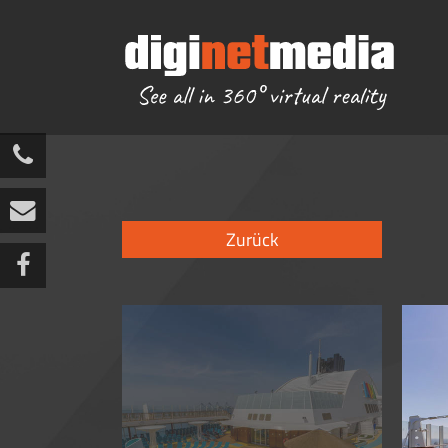
Reisebüro
>
Kreuzfahrten
>
AIDA
+49 3772 371679 0