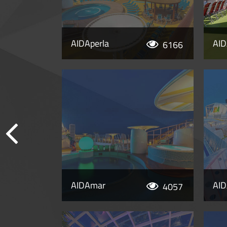
AIDAperla
AI
6166
AIDAmar
AID
4057