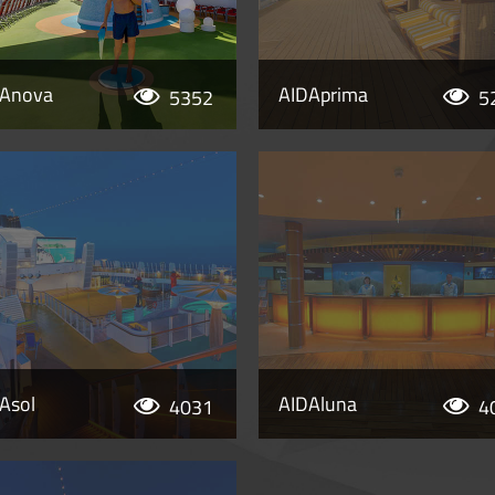
DAnova
AIDAprima
5352
5
Asol
AIDAluna
4031
4