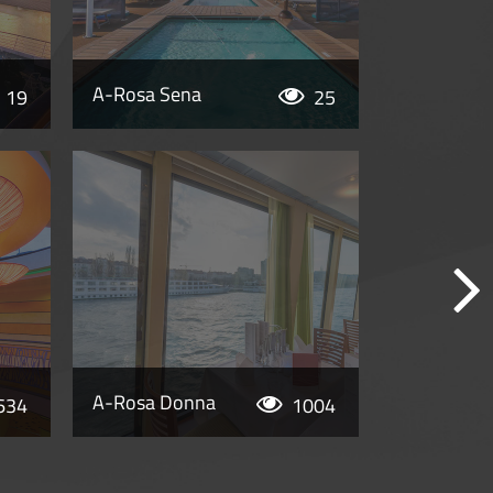
A-Rosa Sena
19
25
A-Rosa Donna
634
1004