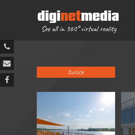
Reisebüro
>
Kreuzfahrten
>
A-ROSA
+49 3772 371679 0