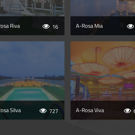
osa Riva
A-Rosa Mia
16
osa Silva
A-Rosa Viva
727