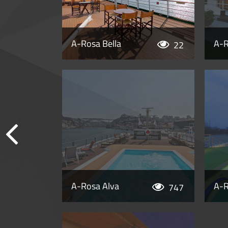
A-Rosa Bella
A-R
22
A-Rosa Alva
A-R
747