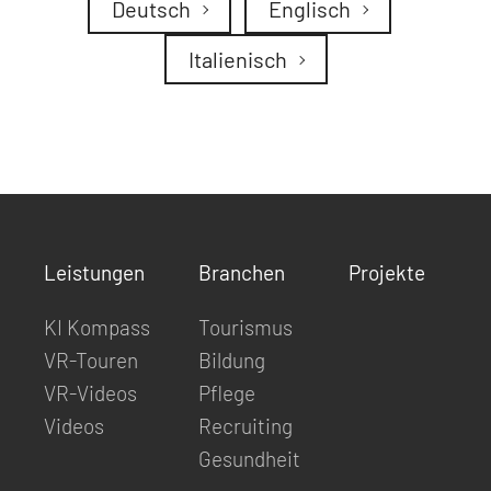
Deutsch
Englisch
Italienisch
Leistungen
Branchen
Projekte
KI Kompass
Tourismus
VR-Touren
Bildung
VR-Videos
Pflege
Videos
Recruiting
Gesundheit